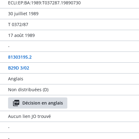
ECLI:EP:BA:1989:T037287.19890730
30 juilliet 1989
T 0372/87
17 août 1989
-
81303195.2
B29D 3/02
Anglais
Non distribuées (D)
Décision en anglais
Aucun lien JO trouvé
-
-