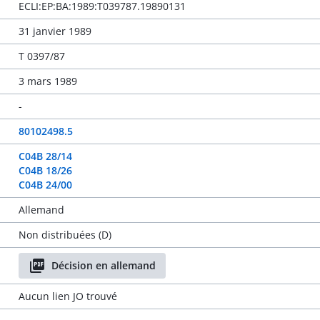
ECLI:EP:BA:1989:T039787.19890131
31 janvier 1989
T 0397/87
3 mars 1989
-
80102498.5
C04B 28/14
C04B 18/26
C04B 24/00
Allemand
Non distribuées (D)
Décision en allemand
Aucun lien JO trouvé