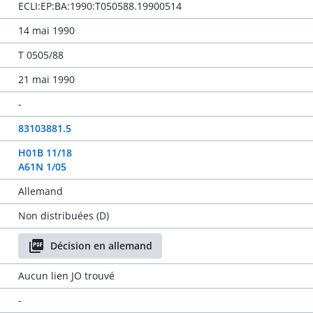
ECLI:EP:BA:1990:T050588.19900514
14 mai 1990
T 0505/88
21 mai 1990
-
83103881.5
H01B 11/18
A61N 1/05
Allemand
Non distribuées (D)
Décision en allemand
Aucun lien JO trouvé
-