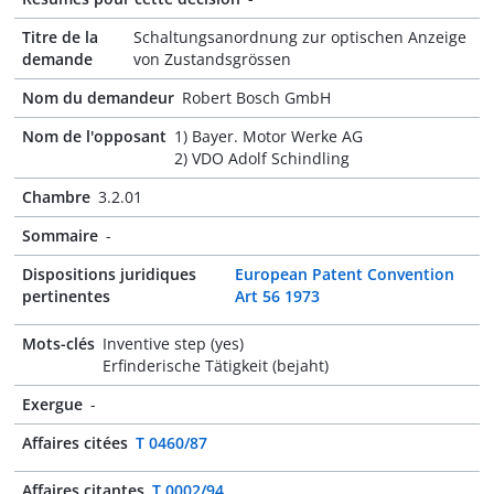
Titre de la
Schaltungsanordnung zur optischen Anzeige
demande
von Zustandsgrössen
Nom du demandeur
Robert Bosch GmbH
Nom de l'opposant
1) Bayer. Motor Werke AG
2) VDO Adolf Schindling
Chambre
3.2.01
Sommaire
-
Dispositions juridiques
European Patent Convention
pertinentes
Art 56 1973
Mots-clés
Inventive step (yes)
Erfinderische Tätigkeit (bejaht)
Exergue
-
Affaires citées
T 0460/87
Affaires citantes
T 0002/94