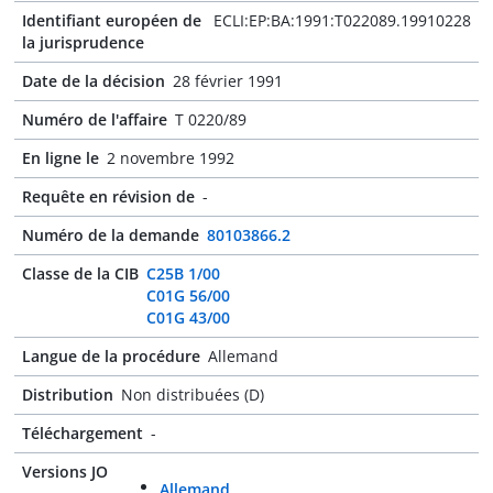
Identifiant européen de
ECLI:EP:BA:1991:T022089.19910228
la jurisprudence
Date de la décision
28 février 1991
Numéro de l'affaire
T 0220/89
En ligne le
2 novembre 1992
Requête en révision de
-
Numéro de la demande
80103866.2
Classe de la CIB
C25B 1/00
C01G 56/00
C01G 43/00
Langue de la procédure
Allemand
Distribution
Non distribuées (D)
Téléchargement
-
Versions JO
Allemand