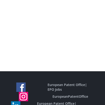
European Patent Office
|
EPO Jobs
EuropeanPatentOffice
European Patent Office
|