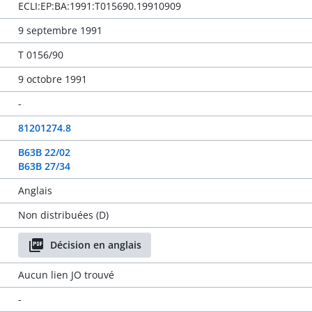
ECLI:EP:BA:1991:T015690.19910909
9 septembre 1991
T 0156/90
9 octobre 1991
-
81201274.8
B63B 22/02
B63B 27/34
Anglais
Non distribuées (D)
Décision en anglais
Aucun lien JO trouvé
-