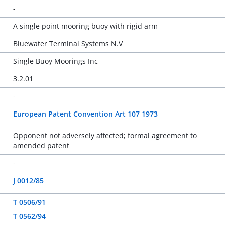
-
A single point mooring buoy with rigid arm
Bluewater Terminal Systems N.V
Single Buoy Moorings Inc
3.2.01
-
European Patent Convention Art 107 1973
Opponent not adversely affected; formal agreement to
amended patent
-
J 0012/85
T 0506/91
T 0562/94