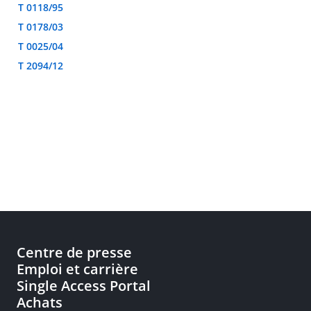
T 0118/95
T 0178/03
T 0025/04
T 2094/12
Centre de presse
Emploi et carrière
Single Access Portal
Achats