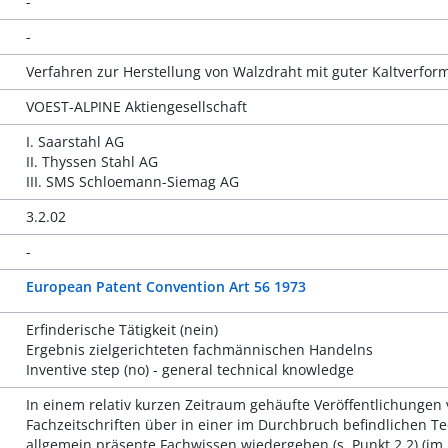
-
-
Verfahren zur Herstellung von Walzdraht mit guter Kaltverfor
VOEST-ALPINE Aktiengesellschaft
I. Saarstahl AG
II. Thyssen Stahl AG
III. SMS Schloemann-Siemag AG
3.2.02
-
European Patent Convention Art 56 1973
Erfinderische Tätigkeit (nein)
Ergebnis zielgerichteten fachmännischen Handelns
Inventive step (no) - general technical knowledge
In einem relativ kurzen Zeitraum gehäufte Veröffentlichungen
Fachzeitschriften über in einer im Durchbruch befindlichen T
allgemein präsente Fachwissen wiedergeben (s. Punkt 2.2) (im An