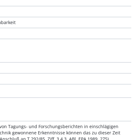
mbarkeit
 von Tagungs- und Forschungsberichten in einschlägigen
echnik gewonnene Erkenntnisse können das zu dieser Zeit
schluß an T 292/85, Ziff. 3.4.3, ABl. EPA 1989, 275).