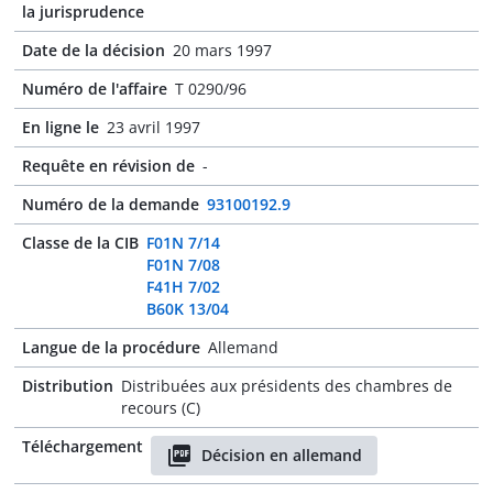
la jurisprudence
Date de la décision
20 mars 1997
Numéro de l'affaire
T 0290/96
En ligne le
23 avril 1997
Requête en révision de
-
Numéro de la demande
93100192.9
Classe de la CIB
F01N 7/14
F01N 7/08
F41H 7/02
B60K 13/04
Langue de la procédure
Allemand
Distribution
Distribuées aux présidents des chambres de
recours (C)
Téléchargement
Décision en allemand