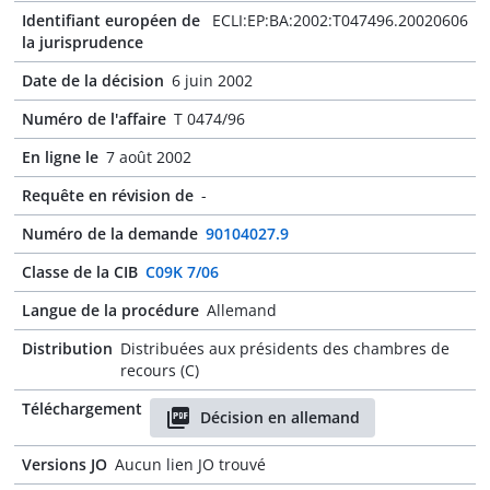
Identifiant européen de
ECLI:EP:BA:2002:T047496.20020606
la jurisprudence
Date de la décision
6 juin 2002
Numéro de l'affaire
T 0474/96
En ligne le
7 août 2002
Requête en révision de
-
Numéro de la demande
90104027.9
Classe de la CIB
C09K 7/06
Langue de la procédure
Allemand
Distribution
Distribuées aux présidents des chambres de
recours (C)
Téléchargement
Décision en allemand
Versions JO
Aucun lien JO trouvé