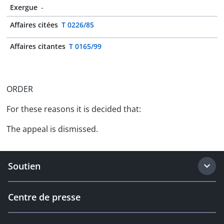
Exergue
-
Affaires citées
T 0226/85
Affaires citantes
T 0165/99
ORDER
For these reasons it is decided that:
The appeal is dismissed.
Soutien
Centre de presse