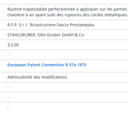
Rustine trapézoïdale perfectionnée à appliquer sur les partie
chambre à air ayant subi des ruptures des cordes métalliques,
R.F.P. S.r.1. Ricostruzione Fascia Prestampata
STAHLGRUBER, Otto Gruber GmbH & Co.
3.2.05
-
European Patent Convention R 57a 1973
Admissibilité des modifications
-
-
-