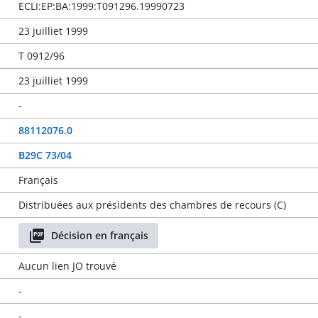
ECLI:EP:BA:1999:T091296.19990723
23 juilliet 1999
T 0912/96
23 juilliet 1999
-
88112076.0
B29C 73/04
Français
Distribuées aux présidents des chambres de recours (C)
Décision en français
Aucun lien JO trouvé
-
-