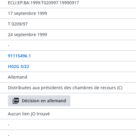
ECLI:EP:BA:1999:T020997.19990917
17 septembre 1999
T 0209/97
24 septembre 1999
-
91115496.1
H02G 3/22
Allemand
Distribuées aux présidents des chambres de recours (C)
Décision en allemand
Aucun lien JO trouvé
-
-