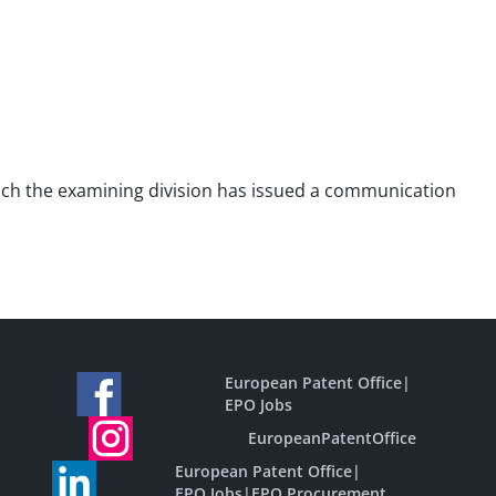
 which the examining division has issued a communication
European Patent Office
|
EPO Jobs
EuropeanPatentOffice
European Patent Office
|
EPO Jobs
|
EPO Procurement