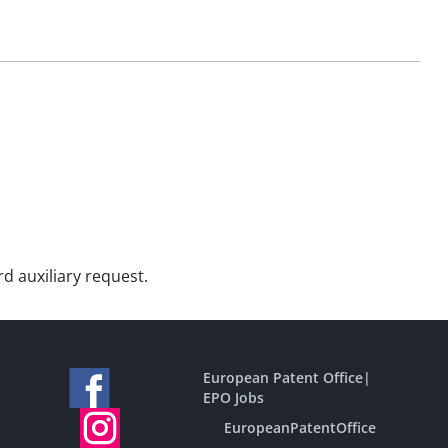
rd auxiliary request.
European Patent Office
|
EPO Jobs
EuropeanPatentOffice