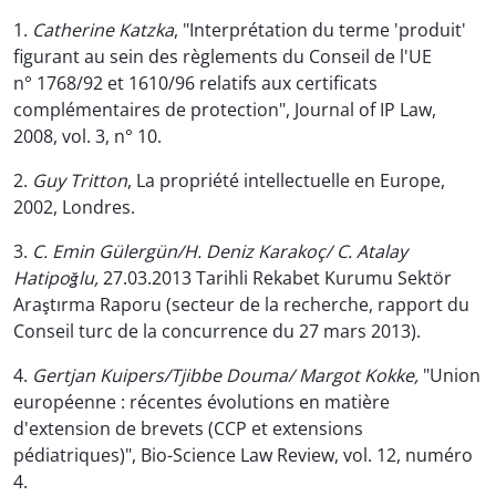
1.
Catherine Katzka
, "Interprétation du terme 'produit'
figurant au sein des règlements du Conseil de l'UE
n° 1768/92 et 1610/96 relatifs aux certificats
complémentaires de protection", Journal of IP Law,
2008, vol. 3, n° 10.
2.
Guy Tritton
, La propriété intellectuelle en Europe,
2002, Londres.
3.
C. Emin Gülergün/H. Deniz Karakoç/ C. Atalay
Hatipoğlu,
27.03.2013 Tarihli Rekabet Kurumu Sektör
Araştırma Raporu (secteur de la recherche, rapport du
Conseil turc de la concurrence du 27 mars 2013).
4.
Gertjan Kuipers/Tjibbe Douma/ Margot Kokke,
"Union
européenne : récentes évolutions en matière
d'extension de brevets (CCP et extensions
pédiatriques)", Bio-Science Law Review, vol. 12, numéro
4.