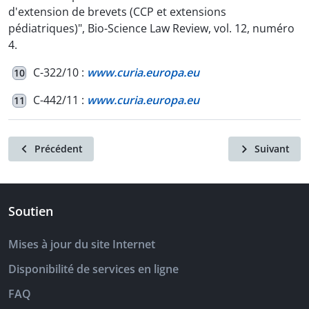
d'extension de brevets (CCP et extensions
pédiatriques)", Bio-Science Law Review, vol. 12, numéro
4.
C-322/10 :
www.curia.europa.eu
10
C-442/11 :
www.curia.europa.eu
11
Précédent
Suivant
Soutien
Mises à jour du site Internet
Disponibilité de services en ligne
FAQ