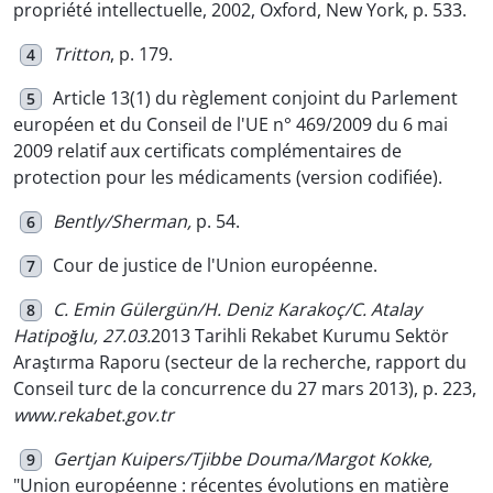
propriété intellectuelle, 2002, Oxford, New York, p. 533.
Tritton
, p. 179.
4
Article 13(1) du règlement conjoint du Parlement
5
européen et du Conseil de l'UE n° 469/2009 du 6 mai
2009 relatif aux certificats complémentaires de
protection pour les médicaments (version codifiée).
Bently/Sherman,
p. 54.
6
Cour de justice de l'Union européenne.
7
C. Emin Gülergün/H. Deniz Karakoç/C. Atalay
8
Hatipoğlu, 27.03.
2013 Tarihli Rekabet Kurumu Sektör
Araştırma Raporu (secteur de la recherche, rapport du
Conseil turc de la concurrence du 27 mars 2013), p. 223,
www.rekabet.gov.tr
Gertjan Kuipers/Tjibbe Douma/Margot Kokke,
9
"Union européenne : récentes évolutions en matière