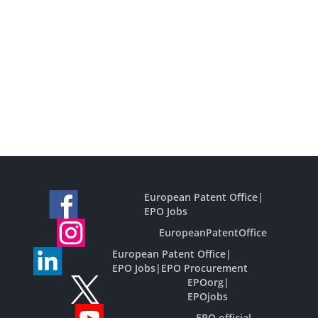
European Patent Office
|
EPO Jobs
EuropeanPatentOffice
European Patent Office
|
EPO Jobs
|
EPO Procurement
EPOorg
|
EPOjobs
EPO official