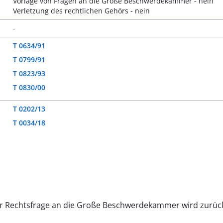
Vorlage von Fragen an die Große Beschwerdekammer - nein
Verletzung des rechtlichen Gehörs - nein
-
T 0634/91
T 0799/91
T 0823/93
T 0830/00
T 0202/13
T 0034/18
ner Rechtsfrage an die Große Beschwerdekammer wird zurüc