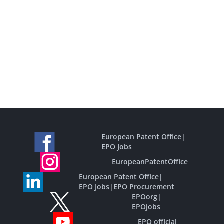
European Patent Office
|
EPO Jobs
EuropeanPatentOffice
European Patent Office
|
EPO Jobs
|
EPO Procurement
EPOorg
|
EPOjobs
EPO official