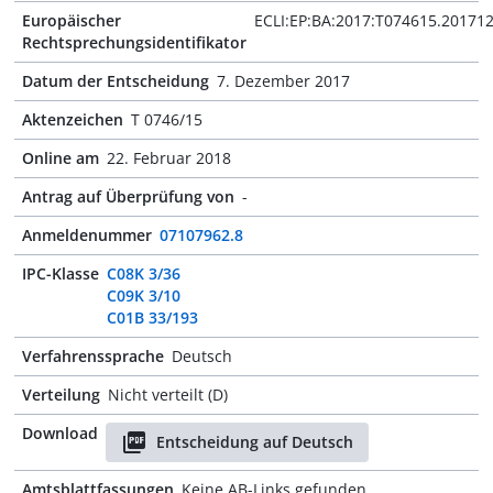
Europäischer
ECLI:EP:BA:2017:T074615.20171
Rechtsprechungsidentifikator
Datum der Entscheidung
7. Dezember 2017
Aktenzeichen
T 0746/15
Online am
22. Februar 2018
Antrag auf Überprüfung von
-
Anmeldenummer
07107962.8
IPC-Klasse
C08K 3/36
C09K 3/10
C01B 33/193
Verfahrenssprache
Deutsch
Verteilung
Nicht verteilt (D)
Download
Entscheidung auf Deutsch
Amtsblattfassungen
Keine AB-Links gefunden