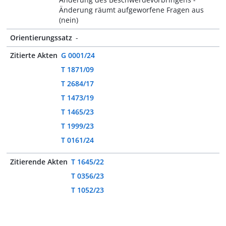
Änderung räumt aufgeworfene Fragen aus
(nein)
Orientierungssatz
-
Zitierte Akten
G 0001/24
T 1871/09
T 2684/17
T 1473/19
T 1465/23
T 1999/23
T 0161/24
Zitierende Akten
T 1645/22
T 0356/23
T 1052/23