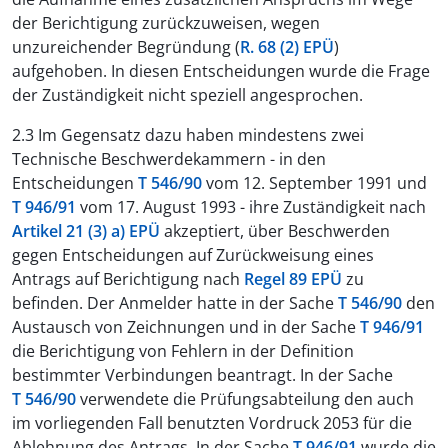
der Berichtigung zurückzuweisen, wegen
unzureichender Begründung (
R. 68 (2) EPÜ
)
aufgehoben. In diesen Entscheidungen wurde die Frage
der Zuständigkeit nicht speziell angesprochen.
2.3 Im Gegensatz dazu haben mindestens zwei
Technische Beschwerdekammern - in den
Entscheidungen
T 546/90
vom 12. September 1991 und
T 946/91
vom 17. August 1993 - ihre Zuständigkeit nach
Artikel 21 (3) a) EPÜ
akzeptiert, über Beschwerden
gegen Entscheidungen auf Zurückweisung eines
Antrags auf Berichtigung nach
Regel 89 EPÜ
zu
befinden. Der Anmelder hatte in der Sache
T 546/90
den
Austausch von Zeichnungen und in der Sache
T 946/91
die Berichtigung von Fehlern in der Definition
bestimmter Verbindungen beantragt. In der Sache
T 546/90
verwendete die Prüfungsabteilung den auch
im vorliegenden Fall benutzten Vordruck 2053 für die
Ablehnung des Antrags. In der Sache
T 946/91
wurde die