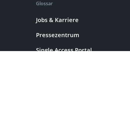
Glossar
Jobs & Karriere
Pressezentrum
Single Access Portal
Beschaffung
Beschwerdekammern
|
European Patent Office
EPO Jobs
EuropeanPatentOffice