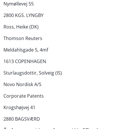
Nymøllevej 55
2800 KGS. LYNGBY
Ross, Heike (DK)
Thomson Reuters
Meldahlsgade 5, 4mf
1613 COPENHAGEN
Sturlaugsdottir, Solveig (IS)
Novo Nordisk A/S
Corporate Patents
Krogshøjvej 41
2880 BAGSVÆRD