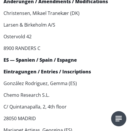
Änderungen / Amendments / Modifications
Christensen, Mikael Tranekær (DK)
Larsen & Birkeholm A/S
Ostervold 42
8900 RANDERS C
ES — Spanien / Spain / Espagne
Eintragungen / Entries / Inscriptions
González Rodriguez, Gemma (ES)
Chemo Research S.L.
C/ Quintanapalla, 2, 4th floor
28050 MADRID
Marjanet Artigas, Georgina (ES)