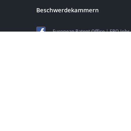
Beschwerdekammern
|
European Patent Office
EPO Jobs
EuropeanPatentOffice
|
European Patent Office
EPO Jobs
|
EPOorg
EPOjobs
TheEPO