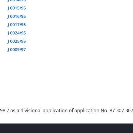
J 0015/95
J 0016/95
J 0017/95
J 0024/95
J 0025/95
J 0009/97
98.7 as a divisional application of application No. 87 307 307