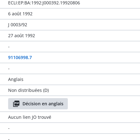
ECLI:EP:BA:1992:J000392.19920806
6 août 1992
J 0003/92
27 août 1992
-
91106998.7
-
Anglais
Non distribuées (D)
Décision en anglais
Aucun lien JO trouvé
-
-