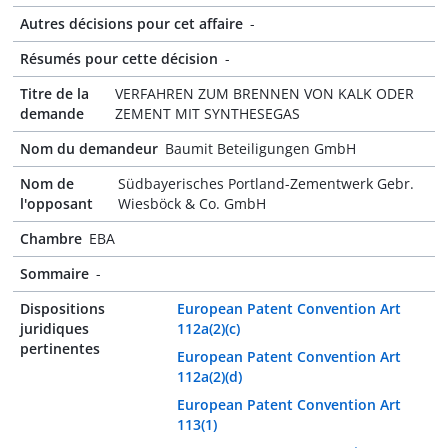
Autres décisions pour cet affaire
-
Résumés pour cette décision
-
Titre de la
VERFAHREN ZUM BRENNEN VON KALK ODER
demande
ZEMENT MIT SYNTHESEGAS
Nom du demandeur
Baumit Beteiligungen GmbH
Nom de
Südbayerisches Portland-Zementwerk Gebr.
l'opposant
Wiesböck & Co. GmbH
Chambre
EBA
Sommaire
-
Dispositions
European Patent Convention Art
juridiques
112a(2)(c)
pertinentes
European Patent Convention Art
112a(2)(d)
European Patent Convention Art
113(1)