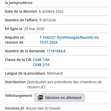
la jurisprudence
Date de la décision
6 octobre 2025
Numéro de l'affaire
R 0010/24
En ligne le
29 mai 2026
Requête en
T 1942/21 (Synthesegas/Baumit) du
révision de
19.01.2024
Numéro de la demande
17181584.8
Classe de la CIB
C04B 7/44
C04B 2/10
Langue de la procédure
Allemand
Distribution
Distribuées aux présidents des chambres de
recours (C)
Téléchargement
Décision en allemand
Versions JO
Aucun lien JO trouvé