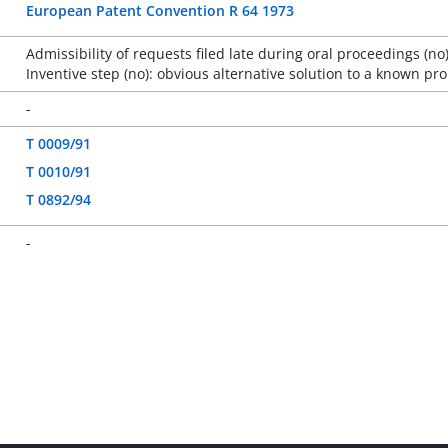
European Patent Convention R 64 1973
Admissibility of requests filed late during oral proceedings (no)
Inventive step (no): obvious alternative solution to a known pr
-
T 0009/91
T 0010/91
T 0892/94
-