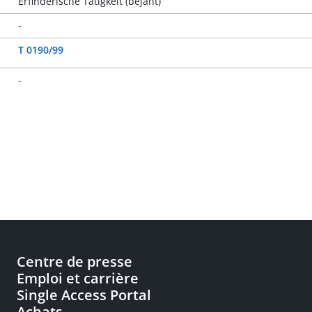
Erfinderische Tätigkeit (bejaht)
-
T 0190/99
-
Centre de presse
Emploi et carrière
Single Access Portal
Achats