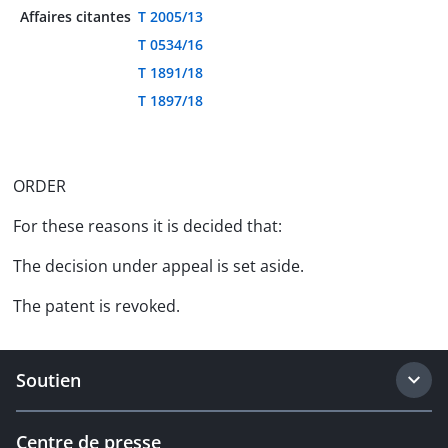
Affaires citantes
T 2005/13
T 0534/16
T 1891/18
T 1897/18
ORDER
For these reasons it is decided that:
The decision under appeal is set aside.
The patent is revoked.
Soutien
Centre de presse