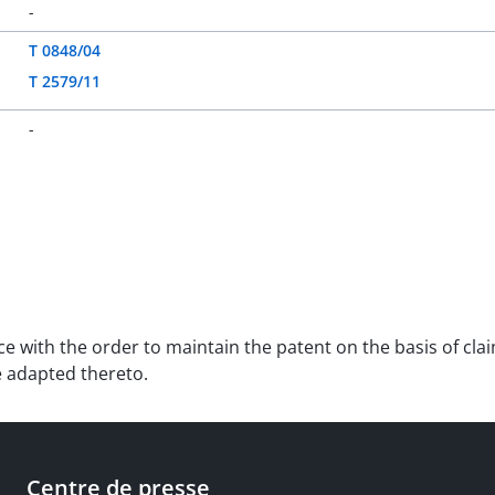
-
T 0848/04
T 2579/11
-
ce with the order to maintain the patent on the basis of clai
e adapted thereto.
Centre de presse