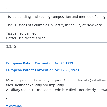
-
Tissue bonding and sealing composition and method of using
The Trustees of Columbia University in the City of New York
Tissuemed Limited
Baxter Healthcare Corpn
3.3.10
-
European Patent Convention Art 84 1973
European Patent Convention Art 123(2) 1973
Main request and auxiliary request 1: amendments (not allowa
filed, neither explicitly nor implicitly
Auxiliary request 2 (not admitted): late-filed - not clearly allow
-
T 0270/90