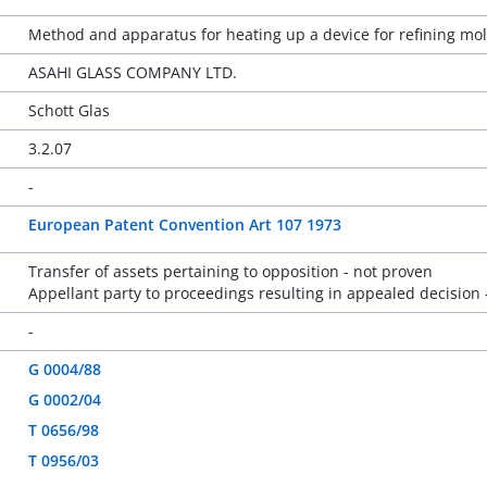
Method and apparatus for heating up a device for refining mo
ASAHI GLASS COMPANY LTD.
Schott Glas
3.2.07
-
European Patent Convention Art 107 1973
Transfer of assets pertaining to opposition - not proven
Appellant party to proceedings resulting in appealed decision 
-
G 0004/88
G 0002/04
T 0656/98
T 0956/03