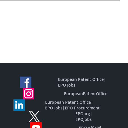
European Patent Office
|
EPO Jobs
EuropeanPatentOffice
European Patent Office
|
EPO Jobs
|
EPO Procurement
EPOorg
|
EPOjobs
EPO official