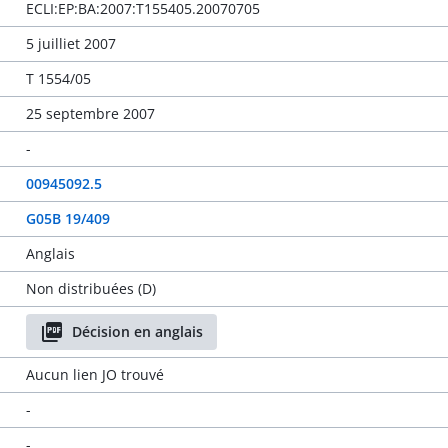
ECLI:EP:BA:2007:T155405.20070705
5 juilliet 2007
T 1554/05
25 septembre 2007
-
00945092.5
G05B 19/409
Anglais
Non distribuées (D)
Décision en anglais
Aucun lien JO trouvé
-
-