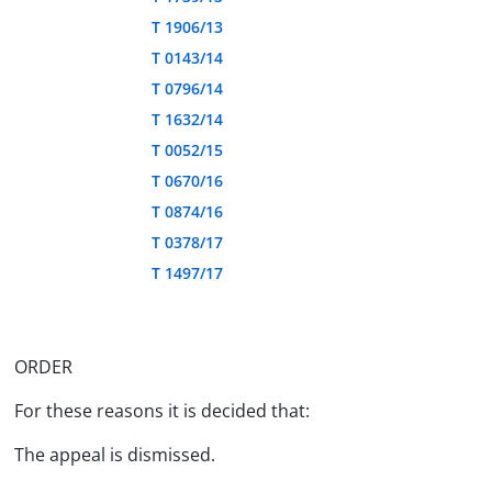
T 1906/13
T 0143/14
T 0796/14
T 1632/14
T 0052/15
T 0670/16
T 0874/16
T 0378/17
T 1497/17
ORDER
For these reasons it is decided that:
The appeal is dismissed.