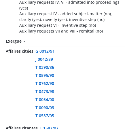
Auxiliary requests IV, VI - admitted into proceedings
(yes)
Auxiliary request IV - added subject-matter (no),
clarity (yes), novelty (yes), inventive step (no)
Auxiliary request VI - inventive step (no)
Auxiliary requests VII and VIII - remittal (no)
Exergue
-
Affaires citées
G 0012/91
J 0042/89
T 0390/86
T 0595/90
T 0762/90
T 0473/98
T 0054/00
T 0090/03
T 0537/05
Affaires citantes
T 1587/07