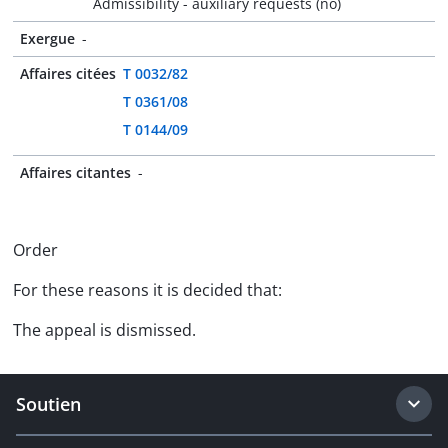
Admissibility - auxiliary requests (no)
Exergue
-
Affaires citées
T 0032/82
T 0361/08
T 0144/09
Affaires citantes
-
Order
For these reasons it is decided that:
The appeal is dismissed.
Soutien