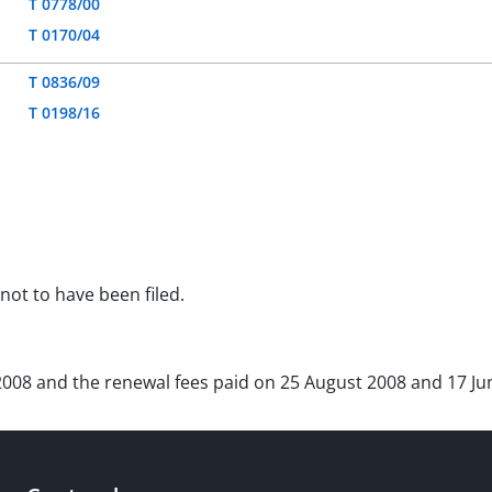
T 0778/00
T 0170/04
T 0836/09
T 0198/16
not to have been filed.
y 2008 and the renewal fees paid on 25 August 2008 and 17 J