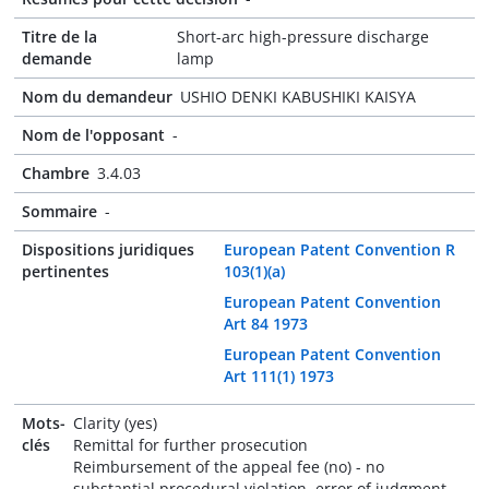
Titre de la
Short-arc high-pressure discharge
demande
lamp
Nom du demandeur
USHIO DENKI KABUSHIKI KAISYA
Nom de l'opposant
-
Chambre
3.4.03
Sommaire
-
Dispositions juridiques
European Patent Convention R
pertinentes
103(1)(a)
European Patent Convention
Art 84 1973
European Patent Convention
Art 111(1) 1973
Mots-
Clarity (yes)
clés
Remittal for further prosecution
Reimbursement of the appeal fee (no) - no
substantial procedural violation, error of judgment