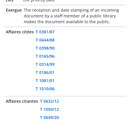
Exergue
The reception and date stamping of an incoming
document by a staff member of a public library
makes the document available to the public.
Affaires citées
T 0381/87
T 0444/88
T 0398/90
T 0165/96
T 0314/99
T 0186/01
T 1081/01
T 1510/06
Affaires citantes
T 0632/12
T 1050/12
T 0649/20