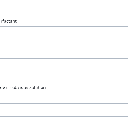
urfactant
hown - obvious solution