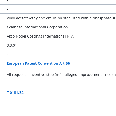
-
Vinyl acetate/ethylene emulsion stabilized with a phosphate s
Celanese International Corporation
Akzo Nobel Coatings International N.V.
3.3.01
-
European Patent Convention Art 56
All requests: inventive step (no) - alleged improvement - not s
-
T 0181/82
-