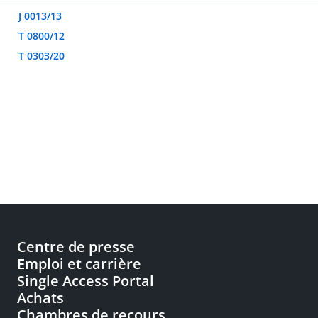
J 0013/13
T 0800/12
T 0303/20
Centre de presse
Emploi et carrière
Single Access Portal
Achats
Chambres de recours