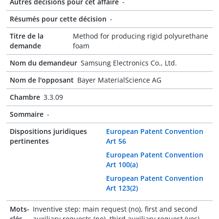
Autres décisions pour cet affaire
-
Résumés pour cette décision
-
Titre de la
Method for producing rigid polyurethane
demande
foam
Nom du demandeur
Samsung Electronics Co., Ltd.
Nom de l'opposant
Bayer MaterialScience AG
Chambre
3.3.09
Sommaire
-
Dispositions juridiques
European Patent Convention
pertinentes
Art 56
European Patent Convention
Art 100(a)
European Patent Convention
Art 123(2)
Mots-
Inventive step: main request (no), first and second
clés
auxiliary requests (no), third auxiliary request (yes)