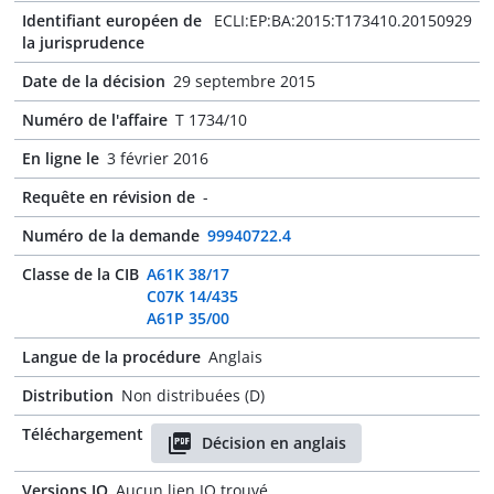
Identifiant européen de
ECLI:EP:BA:2015:T173410.20150929
la jurisprudence
Date de la décision
29 septembre 2015
Numéro de l'affaire
T 1734/10
En ligne le
3 février 2016
Requête en révision de
-
Numéro de la demande
99940722.4
Classe de la CIB
A61K 38/17
C07K 14/435
A61P 35/00
Langue de la procédure
Anglais
Distribution
Non distribuées (D)
Téléchargement
Décision en anglais
Versions JO
Aucun lien JO trouvé