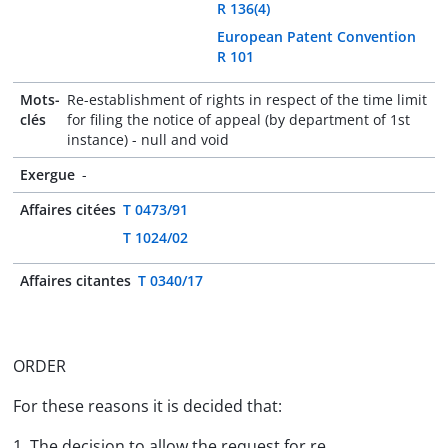
R 136(4)
European Patent Convention
R 101
Mots-
Re-establishment of rights in respect of the time limit
clés
for filing the notice of appeal (by department of 1st
instance) - null and void
Exergue
-
Affaires citées
T 0473/91
T 1024/02
Affaires citantes
T 0340/17
ORDER
For these reasons it is decided that:
1. The decision to allow the request for re