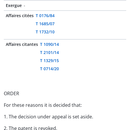
Exergue
-
Affaires citées
T 0176/84
T 1685/07
T 1732/10
Affaires citantes
T 1090/14
T 2101/14
T 1329/15
T 0714/20
ORDER
For these reasons it is decided that:
1. The decision under appeal is set aside.
2. The patent is revoked.