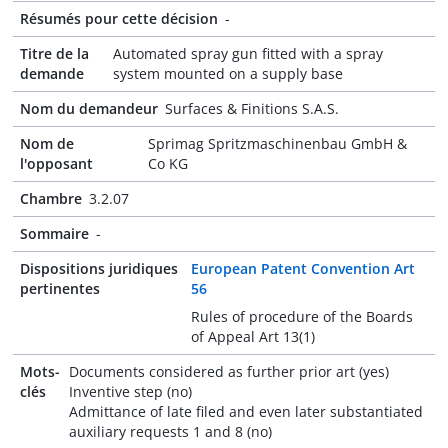
Résumés pour cette décision
-
Titre de la
Automated spray gun fitted with a spray
demande
system mounted on a supply base
Nom du demandeur
Surfaces & Finitions S.A.S.
Nom de
Sprimag Spritzmaschinenbau GmbH &
l'opposant
Co KG
Chambre
3.2.07
Sommaire
-
Dispositions juridiques
European Patent Convention Art
pertinentes
56
Rules of procedure of the Boards
of Appeal Art 13(1)
Mots-
Documents considered as further prior art (yes)
clés
Inventive step (no)
Admittance of late filed and even later substantiated
auxiliary requests 1 and 8 (no)