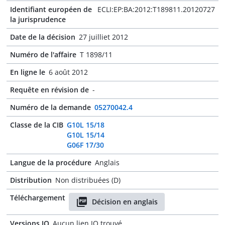
Identifiant européen de
ECLI:EP:BA:2012:T189811.20120727
la jurisprudence
Date de la décision
27 juilliet 2012
Numéro de l'affaire
T 1898/11
En ligne le
6 août 2012
Requête en révision de
-
Numéro de la demande
05270042.4
Classe de la CIB
G10L 15/18
G10L 15/14
G06F 17/30
Langue de la procédure
Anglais
Distribution
Non distribuées (D)
Téléchargement
Décision en anglais
Versions JO
Aucun lien JO trouvé