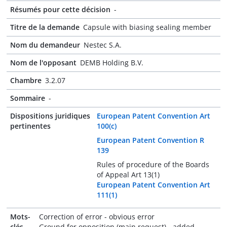
Résumés pour cette décision
-
Titre de la demande
Capsule with biasing sealing member
Nom du demandeur
Nestec S.A.
Nom de l'opposant
DEMB Holding B.V.
Chambre
3.2.07
Sommaire
-
Dispositions juridiques
European Patent Convention Art
pertinentes
100(c)
European Patent Convention R
139
Rules of procedure of the Boards
of Appeal Art 13(1)
European Patent Convention Art
111(1)
Mots-
Correction of error - obvious error
clés
Ground for opposition (main request) - added