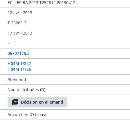
ECLI:EP:BA:2013:T252812.20130412
12 avril 2013
T 2528/12
17 avril 2013
-
06707175.3
H04M 1/247
H04M 1/725
Allemand
Non distribuées (D)
Décision en allemand
Aucun lien JO trouvé
-