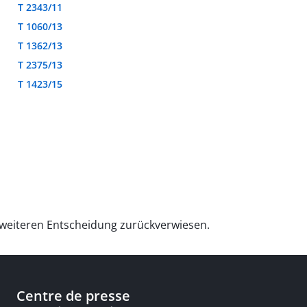
T 2343/11
T 1060/13
T 1362/13
T 2375/13
T 1423/15
r weiteren Entscheidung zurückverwiesen.
Centre de presse