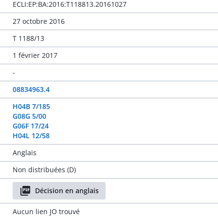
ECLI:EP:BA:2016:T118813.20161027
27 octobre 2016
T 1188/13
1 février 2017
-
08834963.4
H04B 7/185
G08G 5/00
G06F 17/24
H04L 12/58
Anglais
Non distribuées (D)
Décision en anglais
Aucun lien JO trouvé