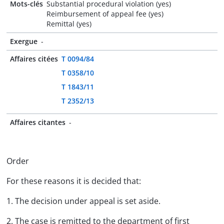
Mots-clés
Substantial procedural violation (yes)
Reimbursement of appeal fee (yes)
Remittal (yes)
Exergue
-
Affaires citées
T 0094/84
T 0358/10
T 1843/11
T 2352/13
Affaires citantes
-
Order
For these reasons it is decided that:
1. The decision under appeal is set aside.
2. The case is remitted to the department of first