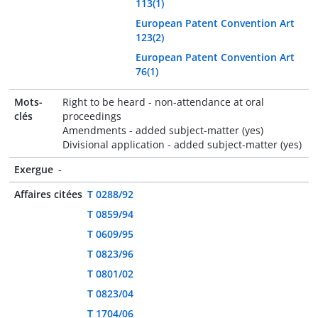
113(1)
European Patent Convention Art
123(2)
European Patent Convention Art
76(1)
Mots-
Right to be heard - non-attendance at oral
clés
proceedings
Amendments - added subject-matter (yes)
Divisional application - added subject-matter (yes)
Exergue
-
Affaires citées
T 0288/92
T 0859/94
T 0609/95
T 0823/96
T 0801/02
T 0823/04
T 1704/06