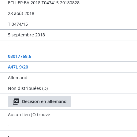
ECLI:EP:BA:2018:T047415.20180828
28 août 2018
T 0474/15
5 septembre 2018
-
08017768.6
A47L 9/20
Allemand
Non distribuées (D)
Décision en allemand
Aucun lien JO trouvé
-
-